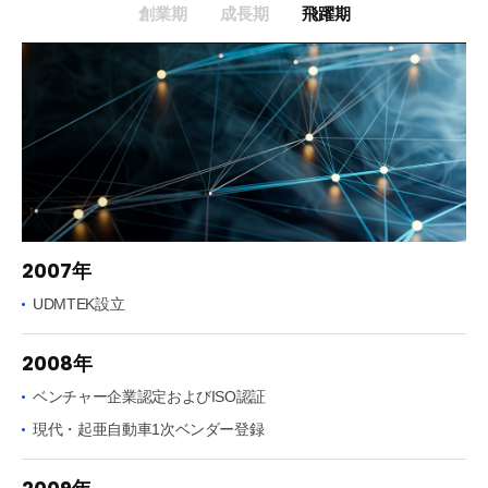
創業期
成長期
飛躍期
2007年
UDMTEK設立
2008年
ベンチャー企業認定およびISO認証
現代・起亜自動車1次ベンダー登録