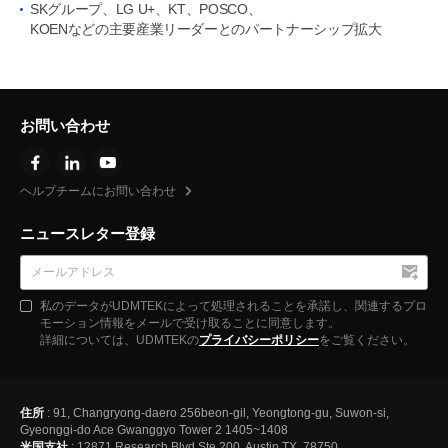
SKグループ、LG U+、KT、POSCO、
KOENなどの主要産業リーダーとのパートナーシップ拡大
お問い合わせ
ヘルプチームにお問い合わせ
ニュースレター登録
私のデータがUDMTEKによって処理されることを承諾し、関連するプロ
モーション情報をメールで受け取ることに同意します。
詳細については、UDMTEKの
プライバシーポリシー
をご覧ください。
住所
: 91, Changryong-daero 256beon-gil, Yeongtong-gu, Suwon-si,
Gyeonggi-do Ace Gwanggyo Tower 2 1405~1408
米国支社
: 12871 Research Blvd Ste 200, Austin TX, 78750