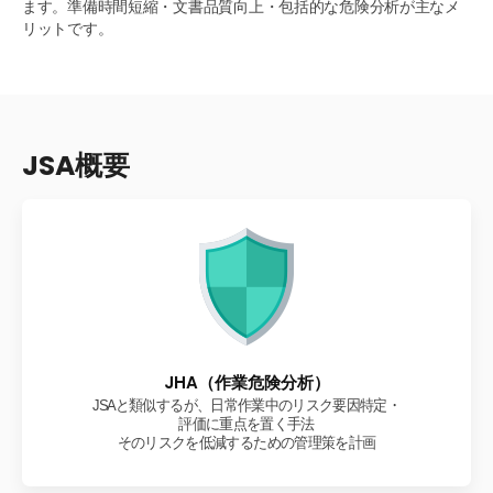
ます。準備時間短縮・文書品質向上・包括的な危険分析が主なメ
リットです。
JSA概要
JHA（作業危険分析）
JSA（作業安全分析）
JSAと類似するが、日常作業中のリスク要因特定・
作業に伴う危険を事前に体系的に特定し、
予防措置を定めて事故リスクを低減する手法
評価に重点を置く手法
そのリスクを低減するための管理策を計画