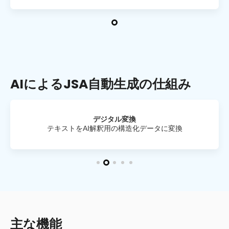
AIによるJSA自動生成の仕組み
ベクターデータベース検索
ユーザー入力
デジタル変換
ケース生成
回答生成
事故タイプ・リスク要因・対策・重大度を自動生成・提案
入力内容と既存事例をもとに最適なケースを提案
テキストをAI解釈用の構造化データに変換
類似事例を検索し、最適なケースを抽出
リスク分析のための作業内容入力
主な機能