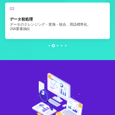
01
02
03
04
05
データ準備
データ前処理
ベクターDB構築
AIモデル構築
UI/UX設計・開発
既存JSA文書・事故事例データの整理、業界用語集構築、
データのクレンジング・変換・統合、用語標準化、
ベクターデータベースのスキーマ設計、
危険タイプ・重大度・リスク要因・対策モジュールを開発
ユーザー要件に基づきJSA自動生成機能を備えたWebシステ
専門家ヒアリングで内容検証
JSA要素抽出
類似JSAデータセット構築、Lance DBで実装
ムを構築