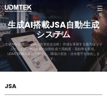
生成AI搭載
JSA自動生成
システム
生成AIを活用し、JSA（作業安全分析）作成を革新する最先端ソリ
ューション。JSA文書の自動生成で高精度・高効率を実現。
UDMTEK株式会社が開発し、職場の安全・法令遵守を強化しま
す。
JSA