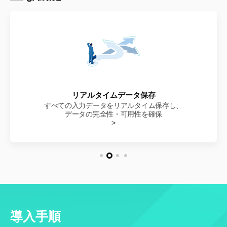
使いやすいダッシュボード
リアルタイムデータ保存
AIレコメンドエンジン
生成AI連携
モニタリング・エラー管理も直感的に操作でき、
すべての入力データをリアルタイム保存し、
過去のJSA事例と専門知識を組み合わせ、
生成AIで文脈理解・文章品質を向上し、
最適な危険タイプ・リスク要因・対策を提案
データの完全性・可用性を確保
JSA文書の精度を高めます
全体の使いやすさを向上
>
導入手順