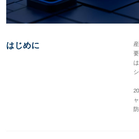
はじめに
産
要
は
シ
2
ャ
防