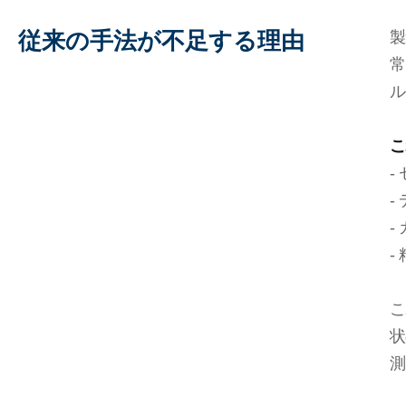
従来の手法が
不足する理由
製
常
ル
こ
-
-
-
-
こ
状
測