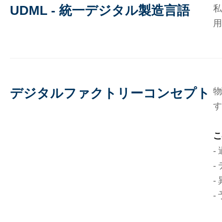
UDML - 統一デジタル製造言語
私
用
デジタルファクトリーコンセプト
物
す
こ
-
-
-
-