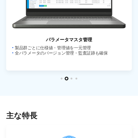
リアルタイムパラメータ監視
パラメータマスタ管理
設備状態監視
生データ分析
OEE・稼働率・パフォーマンス・仕掛品をリアルタイムダ
製品群ごとに仕様値・管理値を一元管理
製品ごとの仕様値に基づき自動合否判定
高解像度センサーログを画面上で検索・フィルタ
ッシュボードで可視化
全パラメータのバージョン管理・監査証跡も確保
アラーム・SMS・メール・チャット通知、設備停止・ロッ
ワンクリックでExcel出力・多系列グラフで傾向分析
工場から設備単位までドリルダウン分析
トインターロックも設定可能
主な特長