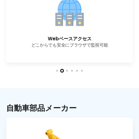
多様なアラーム・インターロック
カスタム閾値ロジック
Webベースアクセス
事前計算メトリクス
グローバル工場対応
直感的UI
色分けダッシュボードとドリルダウンで設備状態を一目で把握
機種ごとに稼働/停止ルールや稼働率計算を柔軟設定
海外拠点の事前計算データも一元集約し、集中監視
シグナルタワー・SMS・メール・KakaoTalk通知、
OEEや稼働率は事前計算し、サブセカンド応答・
どこからでも安全にブラウザで監視可能
ローダー自動停止・ロットインターロックで下流工程を保護
DB負荷最小化を実現
自動車部品メーカー