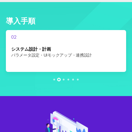
導入手順
01
02
03
04
05
06
要件定義
システム設計・計画
導入・連携
テスト・検証
トレーニング・本稼働
運用サポート・最適化
関係者ワークショップで工程・KPIを整理
パラメータ設定・UIモックアップ・連携設計
エージェント設置・PLC/SCADA接続・ERP/MES連携
アラームシミュレーション・データ精度検証・
現場・リモートでオペレーター・管理者を教育
定期点検・機能アップデート・パフォーマンス最適化
ユーザー受入テスト